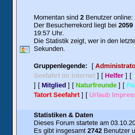
Momentan sind
2
Benutzer online:
Der Besucherrekord liegt bei
2059
19:57 Uhr.
Die Statistik zeigt, wer in den let
Sekunden.
Gruppenlegende:
[
Administrato
Seefahrt im Internet
]
[
Helfer
]
[
]
[
Mitglied
]
[
Naturfreunde
]
[
Pa
Tatort Seefahrt
]
[
Urlaub Impres
Statistiken & Daten
Dieses Forum startete am 03.10.2
Es gibt insgesamt
2742
Benutzer u