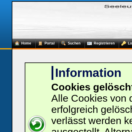
Home
Portal
Suchen
Registrieren
Lo
Information
Cookies gelösch
Loginbox
Alle Cookies von
Trage
erfolgreich gelösc
bitte
in
die
verlässt werden 
nachfolgenden
Felder
ausgestellt. Alter
Deinen