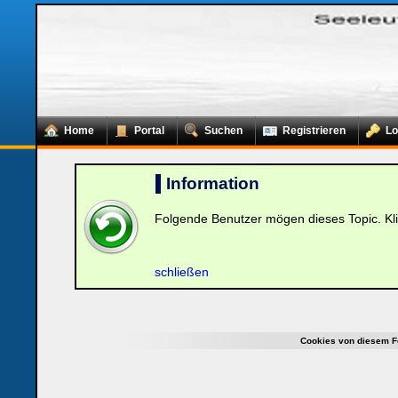
Home
Portal
Suchen
Registrieren
Lo
Information
Folgende Benutzer mögen dieses Topic. Kl
Loginbox
Trage
schließen
bitte
in
die
nachfolgenden
Felder
Cookies von diesem F
Deinen
Benutzernamen
und
Kennwort
ein,