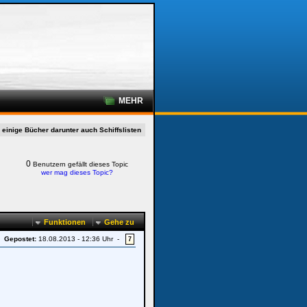
MEHR
 einige Bücher darunter auch Schiffslisten
0
Benutzern gefällt dieses Topic
wer mag dieses Topic?
Funktionen
Gehe zu
 -
Gepostet:
18.08.2013 - 12:36 Uhr -
7