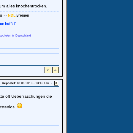
rum alles knochentrocken.
rg ~~
NDL
Bremen
en hefft !"
nsschulen_in_Deutschland
 -
Gepostet:
18.08.2013 - 13:42 Uhr -
8
tte oft Ueberraschungen die
ostenlos.