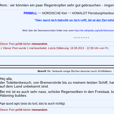
Anm.: wir könnten ein paar Regentropfen sehr gut gebrauchen - rings
.
PRIWALL
~~ NORDISCHE Kiel ~~ HOWALDT Flensburg/Hambu
"Hier ward nich bidreiht un nich refft, bit wi dat Ziel tofot
Mehr über die Seemannschulen findet man unter
http://de.wikipedia.org/wiki/Seeman
* * * * * * * * *
Dieser Post gefällt bisher
niemandem
.
Dieser Post wurde 1 mal bearbeitet. Letzte Editierung: 18.08.2013 - 12:38 Uhr von
Pit
.
Betreff:
Re: Verkaufe einige Bücher darunter auch Schiffslisten
Hej alla,
der Toilettenbesuch, von Bremervörde bis zu meinem letzten Schiff, ha
auf dem Land unbekannt sind.
Bei mir ist es auch sehr nass, schicke Regenwolken in den Freistaat, k
Hälsning bublies.
Age quod agis (was du tust, das tu auch richtig)
Dieser Post gefällt bisher
niemandem
.