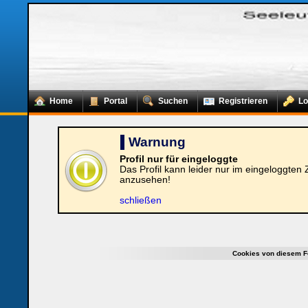
Home
Portal
Suchen
Registrieren
Lo
Warnung
Profil nur für eingeloggte
Das Profil kann leider nur im eingeloggten
anzusehen!
Loginbox
schließen
Trage
bitte
in
die
nachfolgenden
Cookies von diesem F
Felder
Deinen
Benutzernamen
und
Kennwort
ein,