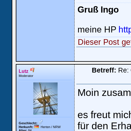
Gruß Ingo
meine HP
htt
Dieser Post ge
Betreff:
Re: 
Lutz
Moderator
Moin zusa
es freut mic
für den Erha
Geschlecht:
Herkunft:
Herten / NRW
Alter:
84