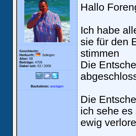
Hallo Fore
Ich habe all
sie für den 
stimmen
Geschlecht:
Herkunft:
Solingen
Alter:
68
Die Entsche
Beiträge:
4709
Dabei seit:
03 / 2008
abgeschlos
Backskiste:
anzeigen
Die Entsche
Loginbox
ich sehe es 
Trage
bitte
ewig verlor
in
die
nachfolgenden
Felder