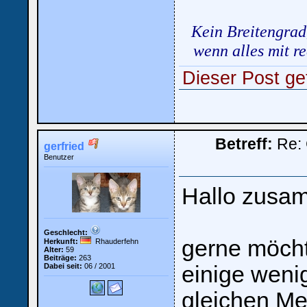
Kein Breitengrad
wenn alles mit 
Dieser Post gef
Betreff:
Re: 
gerfried
Benutzer
Hallo zusa
Geschlecht:
gerne möcht
Herkunft:
Rhauderfehn
Alter:
59
Beiträge:
263
Dabei seit:
06 / 2001
einige weni
gleichen Me