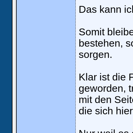
Deinen
Benutzernamen
Das kann ic
und
Kennwort
ein,
um
Dich
Somit bleibe
einzuloggen.
bestehen, s
Username:
sorgen.
Passwort:
Klar ist die
Bei jedem Besuch
automatisch einloggen.
geworden, t
mit den Sei
die sich hie
Ich habe mein Passwort
vergessen
|
Registrieren