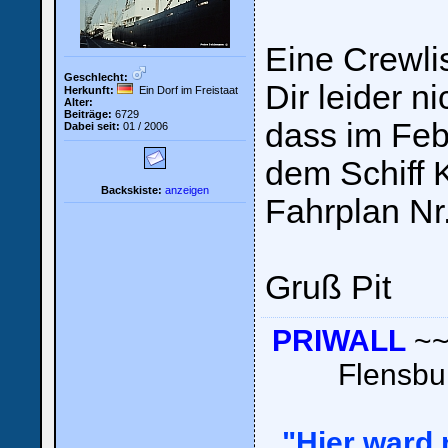
Eine Crewli
Geschlecht:
Dir leider ni
Herkunft:
Ein Dorf im Freistaat
Alter:
Beiträge:
6729
dass im Fe
Dabei seit:
01 / 2006
dem Schiff K
Backskiste:
anzeigen
Fahrplan Nr.
Gruß Pit
PRIWALL
~~
Flensb
"Hier ward n