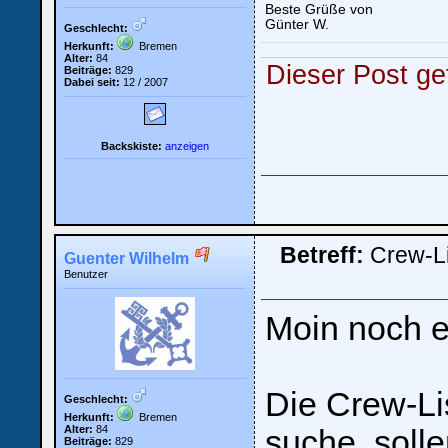
Beste Grüße von
Günter W.
Geschlecht:
Herkunft:
Bremen
Loginbox
Alter:
84
Dieser Post gef
Beiträge:
829
Dabei seit:
12 / 2007
Trage
bitte
in
die
Backskiste:
anzeigen
nachfolgenden
Felder
Deinen
Benutzernamen
und
Kennwort
ein,
um
Betreff:
Crew-L
Guenter Wilhelm
Dich
einzuloggen.
Benutzer
Username:
Moin noch e
Passwort:
Die Crew-Li
Geschlecht:
Herkunft:
Bremen
Alter:
84
suche, soll
Bei jedem Besuch
Beiträge:
829
automatisch einloggen.