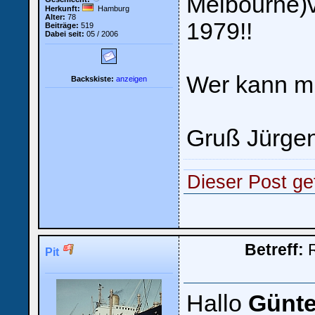
Melbourne)
Herkunft:
Hamburg
Alter:
78
1979!!
Beiträge:
519
Dabei seit:
05 / 2006
Wer kann mi
Backskiste:
anzeigen
Gruß Jürge
Dieser Post gef
Betreff:
R
Pit
Hallo
Günte