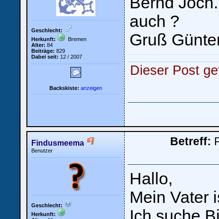
Bernd Joch. 
auch ?
Geschlecht:
Gruß Günte
Herkunft:
Bremen
Alter:
84
Beiträge:
829
Dabei seit:
12 / 2007
Dieser Post gef
Backskiste:
anzeigen
Betreff:
R
Findusmeema
Benutzer
Hallo,
Mein Vater i
Geschlecht:
Ich suche Bi
Herkunft: