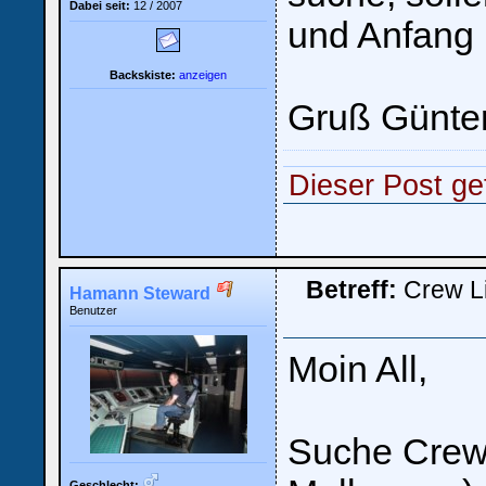
Dabei seit:
12 / 2007
und Anfang
Backskiste:
anzeigen
Gruß Günte
Ich habe mein Passwort
vergessen
|
Registrieren
Dieser Post gef
Betreff:
Crew L
Hamann Steward
Benutzer
Moin All,
Suche Crew-
Geschlecht: