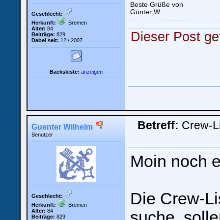
Beste Grüße von
Günter W.
Geschlecht:
Herkunft:
Bremen
Loginbox
Alter:
84
Dieser Post gef
Beiträge:
829
Dabei seit:
12 / 2007
Trage
bitte
in
die
Backskiste:
anzeigen
nachfolgenden
Felder
Deinen
Benutzernamen
und
Kennwort
ein,
um
Betreff:
Crew-L
Guenter Wilhelm
Dich
einzuloggen.
Benutzer
Username:
Moin noch e
Passwort:
Die Crew-Li
Geschlecht:
Herkunft:
Bremen
Alter:
84
suche, soll
Bei jedem Besuch
Beiträge:
829
automatisch einloggen.