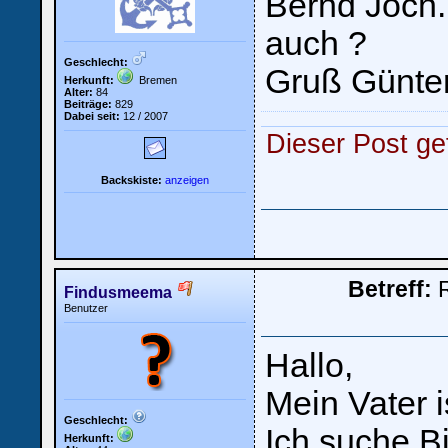
Bernd Joch. 
auch ?
Geschlecht:
Gruß Günte
Herkunft:
Bremen
Alter:
84
Beiträge:
829
Dabei seit:
12 / 2007
Dieser Post gef
Backskiste:
anzeigen
Betreff:
R
Findusmeema
Benutzer
Hallo,
Mein Vater i
Geschlecht:
Ich suche Bi
Herkunft: