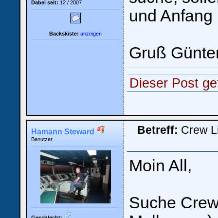
Dabei seit:
12 / 2007
und Anfang
Backskiste:
anzeigen
Gruß Günte
Ich habe mein Passwort
vergessen
|
Registrieren
Dieser Post gef
Betreff:
Crew L
Hamann Steward
Benutzer
Moin All,
Suche Crew-
Geschlecht: