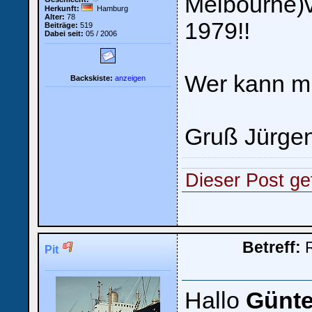
Melbourne)
Herkunft:
Hamburg
Alter:
78
1979!!
Beiträge:
519
Dabei seit:
05 / 2006
Wer kann mi
Backskiste:
anzeigen
Gruß Jürge
Dieser Post gef
Betreff:
R
Pit
Hallo
Günte