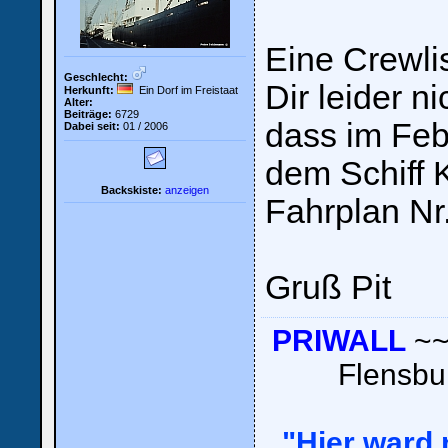
Eine Crewli
Geschlecht:
Dir leider ni
Herkunft:
Ein Dorf im Freistaat
Alter:
Beiträge:
6729
dass im Fe
Dabei seit:
01 / 2006
dem Schiff K
Backskiste:
anzeigen
Fahrplan Nr.
Gruß Pit
PRIWALL
~~
Flensb
"Hier ward n